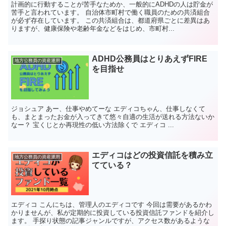
計画的に行動することが苦手なためか、一般的にADHDの人は貯金が
苦手と言われています。 自治体市町村で働く職員のための共済組合
が必ず存在しています。 この共済組合は、都道府県ごとに差異はあ
りますが、健康保険や老齢年金などをはじめ、市町村...
ADHD公務員はとりあえずFIRE
地方公務員の資産運用
を目指せ
ジョシュア あー、仕事やめてーな エディコちゃん、仕事しなくて
も、まとまったお金が入ってきて悠々自適の生活が送れる方法ないか
なー？ 宝くじとか再現性の低い方法除くで エディコ ...
エディコはどの投資信託を積み立
地方公務員の資産運用
てている？
エディコ こんにちは、管理人のエディコです 今回は需要があるかわ
かりませんが、私が定期的に投資している投資信託ファンドを紹介し
ます。 手探り状態の記事ジャンルですが、アクセス数があるような