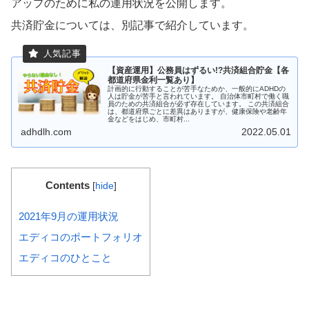
アップのために私の運用状況を公開します。
共済貯金については、別記事で紹介しています。
【資産運用】公務員はずるい!?共済組合貯金【各
都道府県金利一覧あり】
計画的に行動することが苦手なためか、一般的にADHDの
人は貯金が苦手と言われています。 自治体市町村で働く職
員のための共済組合が必ず存在しています。 この共済組合
は、都道府県ごとに差異はありますが、健康保険や老齢年
金などをはじめ、市町村...
adhdlh.com
2022.05.01
Contents
[
hide
]
2021年9月の運用状況
エディコのポートフォリオ
エディコのひとこと