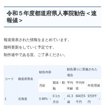
令和５年度都道府県人事院勧告＜速
報値＞
報道発表された情報をまとめています。
随時更新をしていく予定です。
制作途中である旨、ご了承ください。
勧告通りに実施された
勧告内容
場合
コード
都道府県名
期末・勤
平均
平均年
月給
年収増減
勉
年齢
収
0.1カ
41.3
604万5
9万8千
1
北海道
0.99%
↑
↑
↑
月分
歳
千円
円