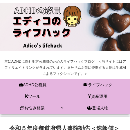
主にADHDに悩む地方公務員のためのライフハックブログ ＜当サイトにはア
フィリエイトリンクが含まれています。またサムネ等に登場する人物は生成AI
によるフィクションです。＞
ADHD公務員
ライフハック
ツール
資産運用
お悩み相談
登場人物
令和５年度都道府県人事院勧告＜速報値＞