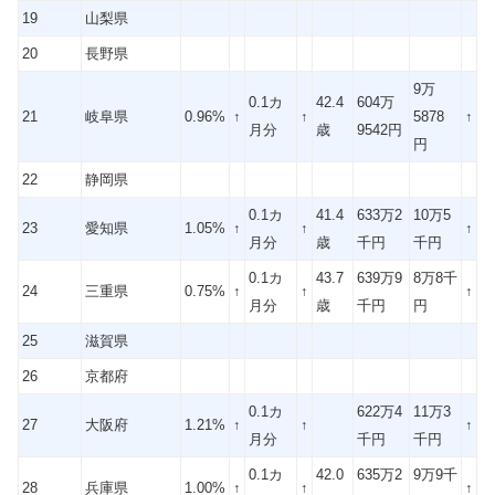
19
山梨県
20
長野県
9万
0.1カ
42.4
604万
21
岐阜県
0.96%
↑
↑
5878
↑
月分
歳
9542円
円
22
静岡県
0.1カ
41.4
633万2
10万5
23
愛知県
1.05%
↑
↑
↑
月分
歳
千円
千円
0.1カ
43.7
639万9
8万8千
24
三重県
0.75%
↑
↑
↑
月分
歳
千円
円
25
滋賀県
26
京都府
0.1カ
622万4
11万3
27
大阪府
1.21%
↑
↑
↑
月分
千円
千円
0.1カ
42.0
635万2
9万9千
28
兵庫県
1.00%
↑
↑
↑