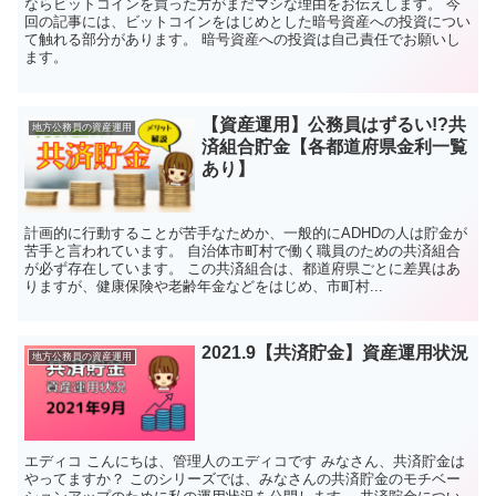
ならビットコインを買った方がまだマシな理由をお伝えします。 今
回の記事には、ビットコインをはじめとした暗号資産への投資につい
て触れる部分があります。 暗号資産への投資は自己責任でお願いし
ます。
【資産運用】公務員はずるい!?共
地方公務員の資産運用
済組合貯金【各都道府県金利一覧
あり】
計画的に行動することが苦手なためか、一般的にADHDの人は貯金が
苦手と言われています。 自治体市町村で働く職員のための共済組合
が必ず存在しています。 この共済組合は、都道府県ごとに差異はあ
りますが、健康保険や老齢年金などをはじめ、市町村...
2021.9【共済貯金】資産運用状況
地方公務員の資産運用
エディコ こんにちは、管理人のエディコです みなさん、共済貯金は
やってますか？ このシリーズでは、みなさんの共済貯金のモチベー