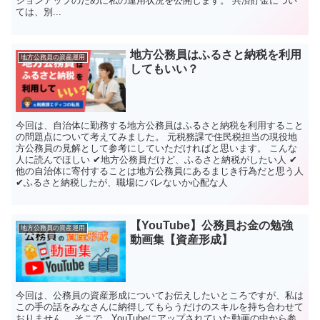
ションアップのために私の運用状況を公開します。 共済貯金につい
ては、別...
地方公務員はふるさと納税を利用
地方公務員の資産運用
してもいい？
今回は、自治体に勤務する地方公務員はふるさと納税を利用すること
の問題点について考えてみました。 元税務課で住民税担当の現役地
方公務員の見解として参考にしていただければと思います。 こんな
人に読んでほしい ✔地方公務員だけど、ふるさと納税がしたい人 ✔
他の自治体に寄付することは地方公務員にあるまじき行為だと思う人
✔ふるさと納税したが、職場にバレないか心配な人
【YouTube】公務員お金の勉強
地方公務員の資産運用
動画集【資産形成】
今回は、公務員の資産形成についてお伝えしたいところですが、私は
この手の話をみなさんに納得してもらうだけのスキルを持ち合わせて
おりません。 そこで、YouTubeにアップされていた動画の中から参