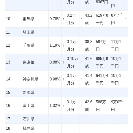
月分
歳
8367円
円
0.1カ
43.2
619万8
8万7千
10
群馬県
0.78%
↑
↑
↑
月分
歳
千円
円
11
埼玉県
0.1カ
38.8
597万
11万1
12
千葉県
1.19%
↑
↑
↑
月分
歳
円
千円
0.10カ
41.6
685万9
10万1
13
東京都
0.88%
↑
↑
↑
月分
歳
千円
千円
0.1カ
41.4
641万4
10万1
14
神奈川県
0.98%
↑
↑
↑
月分
歳
千円
千円
15
新潟県
0.1カ
42.6
588万
9万6千
16
富山県
1.02%
↑
↑
↑
月分
歳
円
円
17
石川県
18
福井県