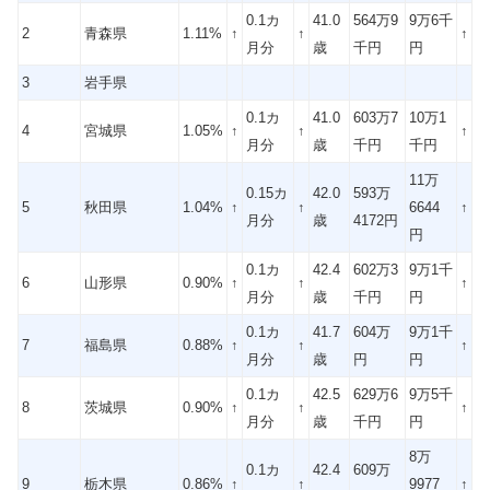
0.1カ
41.0
564万9
9万6千
2
青森県
1.11%
↑
↑
↑
月分
歳
千円
円
3
岩手県
0.1カ
41.0
603万7
10万1
4
宮城県
1.05%
↑
↑
↑
月分
歳
千円
千円
11万
0.15カ
42.0
593万
5
秋田県
1.04%
↑
↑
6644
↑
月分
歳
4172円
円
0.1カ
42.4
602万3
9万1千
6
山形県
0.90%
↑
↑
↑
月分
歳
千円
円
0.1カ
41.7
604万
9万1千
7
福島県
0.88%
↑
↑
↑
月分
歳
円
円
0.1カ
42.5
629万6
9万5千
8
茨城県
0.90%
↑
↑
↑
月分
歳
千円
円
8万
0.1カ
42.4
609万
9
栃木県
0.86%
↑
↑
9977
↑