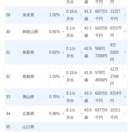
月分
歳
千円
円
0.15カ
41.2
607万3
11万7
29
奈良県
1.02%
↑
↑
↑
月分
歳
千円
千円
0.1カ
42.1
610万8
9万2千
30
和歌山県
0.91%
↑
↑
↑
月分
歳
千円
円
8万
0.1カ
42.5
559万
31
鳥取県
0.82%
↑
↑
5320
↑
月分
歳
7200円
円
11万
0.15カ
41.9
579万
32
島根県
1.03%
↑
↑
2769
↑
月分
歳
4556円
円
0.1カ
43.3
620万5
8万4千
33
岡山県
0.75%
↑
↑
↑
月分
歳
千円
円
0.1カ
43.0
637万9
10万1
34
広島県
0.98%
↑
↑
↑
月分
歳
千円
千円
35
山口県