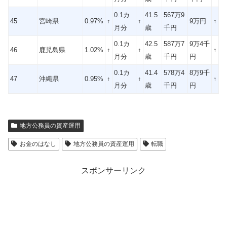
0.1カ
41.5
567万9
45
宮崎県
0.97%
↑
↑
9万円
↑
月分
歳
千円
0.1カ
42.5
587万7
9万4千
46
鹿児島県
1.02%
↑
↑
↑
月分
歳
千円
円
0.1カ
41.4
578万4
8万9千
47
沖縄県
0.95%
↑
↑
↑
月分
歳
千円
円
地方公務員の資産運用
お金のはなし
地方公務員の資産運用
転職
スポンサーリンク