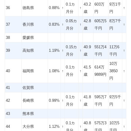
0.1カ
43.2
603万
9万1千
36
徳島県
0.88%
↑
↑
↑
月分
歳
円
円
0.05カ
42.8
605万5
8万7千
37
香川県
0.83%
↑
↑
↑
月分
歳
千円
円
38
愛媛県
0.15カ
40.9
551万4
11万6
39
高知県
1.19%
↑
↑
↑
月分
歳
千円
千円
10万
0.1カ
41.5
614万
40
福岡県
1.08%
↑
↑
3850
↑
月分
歳
9889円
円
41
佐賀県
0.1カ
41.8
595万7
9万5千
42
長崎県
0.99%
↑
↑
↑
月分
歳
千円
円
43
熊本県
0.1カ
40.8
575万3
10万5
44
大分県
1.12%
↑
↑
↑
月分
歳
千円
千円