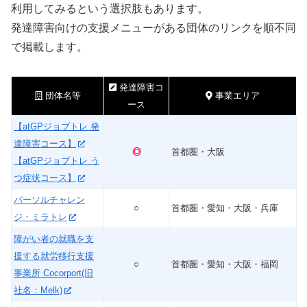
利用してみるという選択肢もあります。
発達障害向けの支援メニューがある団体のリンクを順不同
で掲載します。
発達障害コ
団体名等
事業エリア
ース
【atGPジョブトレ 発
達障害コース】
◎
首都圏・大阪
【atGPジョブトレ う
つ症状コース】
パーソルチャレン
○
首都圏・愛知・大阪・兵庫
ジ・ミラトレ
障がい者の就職を支
援する就労移行支援
○
首都圏・愛知・大阪・福岡
事業所 Cocorport(旧
社名：Melk)