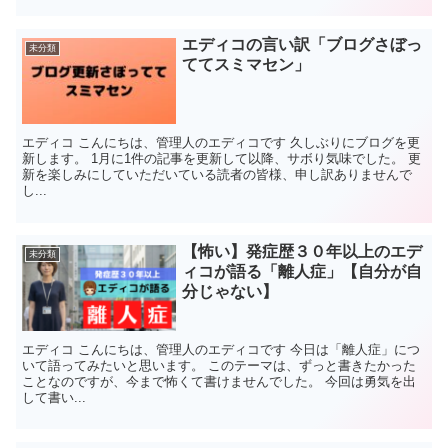
エディコの言い訳「ブログさぼっ
未分類
ててスミマセン」
エディコ こんにちは、管理人のエディコです 久しぶりにブログを更
新します。 1月に1件の記事を更新して以降、サボり気味でした。 更
新を楽しみにしていただいている読者の皆様、申し訳ありませんで
し...
【怖い】発症歴３０年以上のエデ
未分類
ィコが語る「離人症」【自分が自
分じゃない】
エディコ こんにちは、管理人のエディコです 今日は「離人症」につ
いて語ってみたいと思います。 このテーマは、ずっと書きたかった
ことなのですが、今まで怖くて書けませんでした。 今回は勇気を出
して書い...