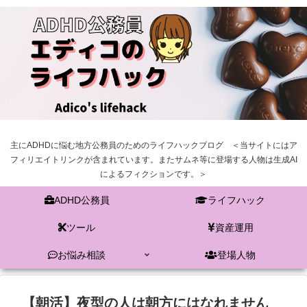
主にADHDに悩む地方公務員のためのライフハックブログ ＜当サイトにはア
フィリエイトリンクが含まれています。またサムネ等に登場する人物は生成AI
によるフィクションです。＞
ADHD公務員
ライフハック
ツール
資産運用
お悩み相談
登場人物
【朝活】夜型の人は朝方にはなれません